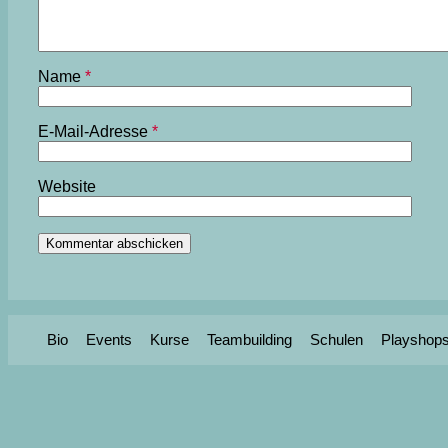
Name
*
E-Mail-Adresse
*
Website
Bio
Events
Kurse
Teambuilding
Schulen
Playshop